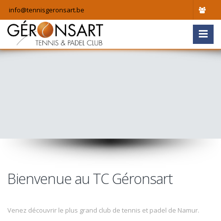
info@tennisgeronsart.be
Bienvenue au TC Géronsart
Venez découvrir le plus grand club de tennis et padel de Namur.