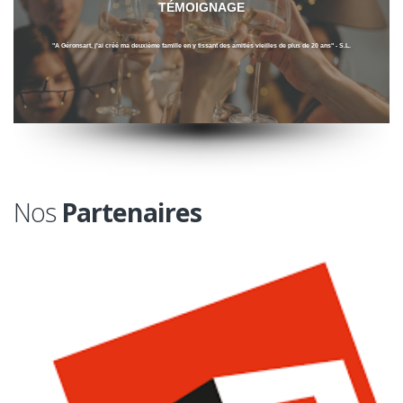
TÉMOIGNAGE
"A Géronsart, j'ai créé ma deuxième famille en y tissant des amitiés vieilles de plus de 20 ans" - S.L.
Nos
Partenaires