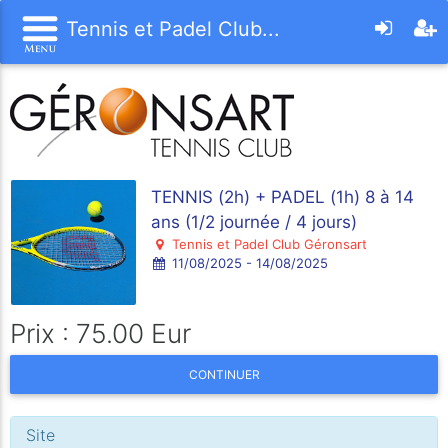
Tennis et Padel Club...
TENNIS (2h) + PADEL (1h) 8 à 14
ans (1/2 journée / 4 jours)
Tennis et Padel Club Géronsart
11/08/2025 - 14/08/2025
Prix : 75.00 Eur
CONTINUER
Site