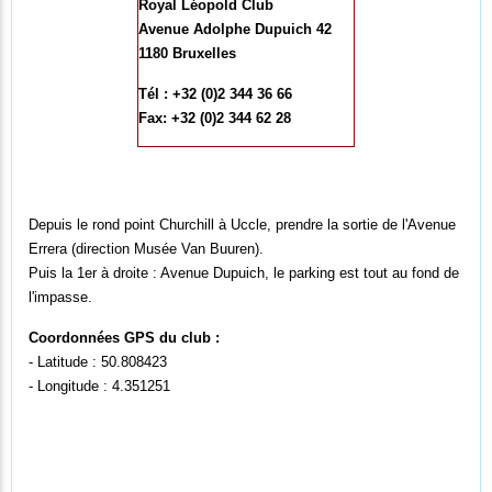
Royal Léopold Club
Avenue Adolphe Dupuich 42
1180 Bruxelles
Tél : +32 (0)2 344 36 66
Fax: +32 (0)2 344 62 28
Depuis le rond point Churchill à Uccle, prendre la sortie de l'Avenue
Errera (direction Musée Van Buuren).
Puis la 1er à droite : Avenue Dupuich, le parking est tout au fond de
l'impasse.
Coordonnées GPS du club :
- Latitude : 50.808423
- Longitude : 4.351251