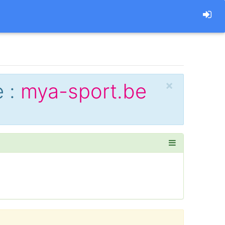
×
 :
mya-sport.be