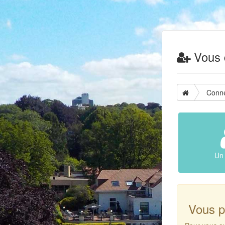
Vous d
Conn
Un 
Vous p