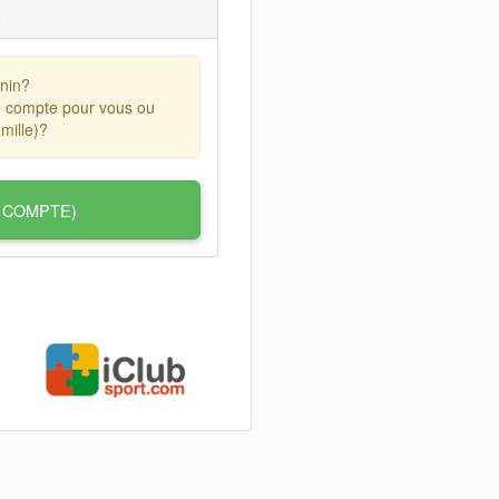
)
nin?
e compte pour vous ou
mille)?
 COMPTE)